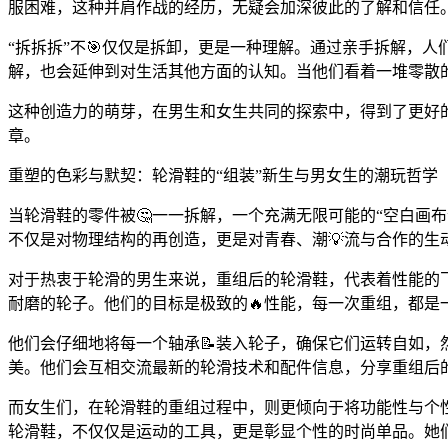
服困难，这种并肩作战的经历，无疑会加深彼此的了解和信任
“拆拆拆”不🎯仅仅是拆卸，更是一种理解。通过亲手拆解，
解，也会延伸到对生活其他方面的认知。当他们看着一堆零散
这种创造力的萌芽，在男生和女生共同的探索中，得到了更好的
章。
重塑的色彩与默契：轮滑鞋的“组装”新生与男女生的潮玩哲学
当轮滑鞋的零件被🤔一一拆解，一个充满无限可能的“空白画
不仅是对物理结构的再创造，更是对青春、潮💡流与合作的生
对于热衷于轮滑的男生来说，重组后的轮滑鞋，代表着性能的
耐磨的轮子。他们的目标是极致的🔥性能，每一次重组，都是
他们会仔细地将每一个轴承📝装入轮子，确保它们运转自如
美。他们会互相交流最新的轮滑技术和配件信息，分享重组后的
而女生们，在轮滑鞋的重组过程中，则更倾向于将功能性与个
轮滑鞋，不仅仅是运动的工具，更是彰显个性的时尚单品。她