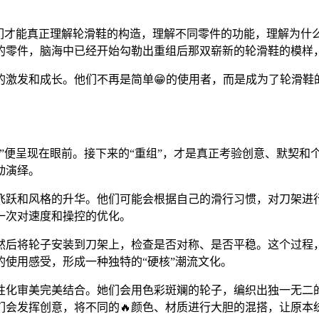
。
人们才能真正理解轮滑鞋的构造，理解不同零件的功能，理解为
的零件，脑海中已经开始勾勒出重组后那双崭新的轮滑鞋的模样
激发和成长。他们不再是简单😁的使用者，而是成为了轮滑鞋的
布”便呈现在眼前。接下来的“重组”，才是真正考验创意、默契
动演绎。
飞跃和风格的升华。他们可能会根据自己的滑行习惯，对刀架进
一次对速度和操控的优化。
，然后将轮子安装到刀架上，检查是否对称、是否平稳。这个过程
使用感受，形成一种独特的“硬核”潮流文化。
性化审美完美结合。她们会用色彩斑斓的轮子，编织出独一无二
们会发挥创意，将不同的🔥颜色、材质进行大胆的混搭，让原本