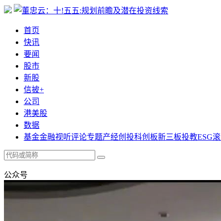
首页
快讯
要闻
股市
新股
信披+
公司
港美股
数据
基金
金融
视听
评论
专题
产经
创投
科创板
新三板
投教
ESG
滚
公众号