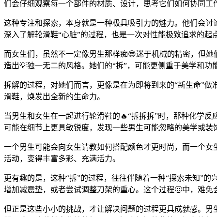
们会仔细观察每一个部件的材质、设计，思考它们如何协同工
这种专注和探索，本身就是一种极具吸引力的魅力。他们会讨
深入了解轮滑鞋“心脏”的过程，也是一次对性能极致追求的起
而女生们，虽然不一定像男生那样痴😎迷于机械的精密，但她
造出💡独一无二的风格。她们的“拆”，可能更侧重于美学和
拆解的过程，对她们而言，更像是在为即将到来的“新生命”
滑鞋，焕发出全新的生命力。
当男生和女生在一起进行轮滑鞋的🔥“拆拆拆”时，那种化学
可能在细节上更具敏锐度，发现一些男生可能忽略的美学或装
一个男生可能会向女生请教如何搭配颜色才更时尚，而一个女
活动，变得丰富多彩、充满活力。
更有趣的是，这种“拆”的过程，往往伴随着一种“探索未知”
增加减震垫，或者尝试调整刀架的重心。这个过程🙂中，难免
但正是这些小小的挑战，才让解决问题的过程更具成就感。男