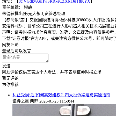
活动：【
8cjVGdkyAuHwSRRkeCZXbTJuTftKYX
】
责任编辑： 柴静
朱健获批出任:光大永明资管总经理
【券商聚‘焦’】交银国际维持协<鑫>科技(03800)买入评级 
安洁科<技>：目前公司正在进行人形机器人相关技术拓展和业
声明：证券时报力求信息真实、准确，文章提及内容仅供参考
下载“证券时报”官方APP，或关注官方微信公众号，即可随
网友评论
登录
后可以发言
发送
网友评论仅供其表达个人看法，并不表明证券时报立场
暂无评论
为你推荐
利益受损‘后’如何高效维权？四大投诉渠道与实操指南
证券之星
柴静
2026-01-25 11:50:44