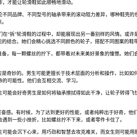
作，才能让轮滑鞋如此顺畅地滑动。
论不同品牌、不同型号的轴承带来的滚动阻力差异，哪种鞋壳的
点。
们在“拆”轮滑鞋的过程中，却能展现出另一番别样的风情。或
功能的结合。她们会精心挑选不同颜色的轮子，搭配不同图案的鞋
做准备，每一颗螺丝的拧下，都带着对未来美好景象的憧憬。她们
反应是奇妙的。男生可能更擅长于技术层面的分析和操作，比如
饰的可能性。他们会互相交流、学习。
生可能会好奇男生是如何将轴承擦拭得如此干净，让轮子转得飞快
的兴奋感。有时候，为了达到更好的性能，或者纯粹出于好奇，他
会遇到一些小挫折，比如螺丝拧不下来，或者零件卡住了。
生可能会沉下心来，用巧劲和智慧去攻克难关，而女生则可能用